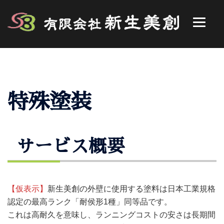
コ
ン
テ
ン
ツ
へ
ス
特殊塗装
キ
ッ
プ
サービス概要
【仮表示】
新生美創の外壁に使用する塗料は日本工業規格
認定の最高ランク「耐侯形1種」同等品です。
これは高耐久を意味し、ランニングコストの安さは長期間