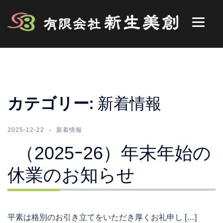
コ
ン
テ
ン
ツ
へ
ス
キ
カテゴリー:
新着情報
ッ
プ
2025-12-22
新着情報
（2025ｰ26）年末年始の
休業のお知らせ
平素は格別のお引き立てをいただき厚くお礼申し […]